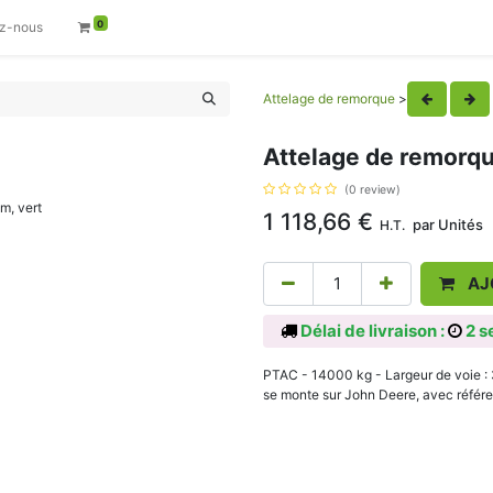
0
z-nous
Attelage de remorque
>
Attelage de remorqu
(0 review)
1 118,66
€
par
Unités
H.T.
AJ
Délai de livraison :
2 s
PTAC - 14000 kg - Largeur de voie :
se monte sur John Deere, avec référ