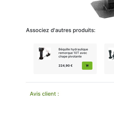
Associez d'autres produits:
Béquille hydraulique
remorque 10T avec
chape pivotante
224,90
€
Avis client :