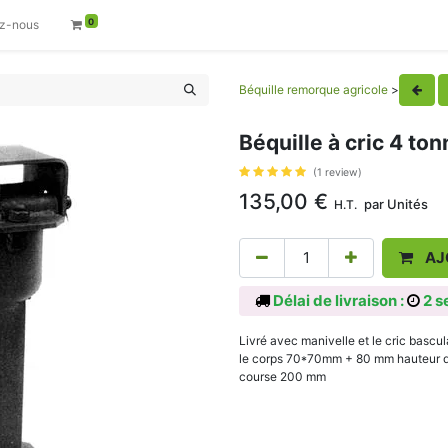
0
z-nous
Béquille remorque agricole
>
Béquille à cric 4 t
(1 review)
135,00
€
par
Unités
H.T.
AJ
Délai de livraison :
2 s
Livré avec manivelle et le cric bascu
le corps 70*70mm + 80 mm hauteur de
course 200 mm