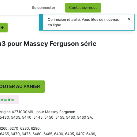
Se connecter
Contactez-nous
Connexion rétablie. Vous êtes de nouveau
en ligne.
x h3 pour Massey Ferguson série
OUTER AU PANIER
emaine
d'origine 4271030M91, pour Massey Ferguson
, 5430, 5435, 5440, 5445, 5450, 5455, 5460, 5460 SA,
 6260, 6270, 6280, 6290,
 6465, 6470, 6475, 6480, 6485, 6490, 6495, 6497, 6499,