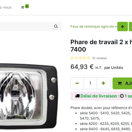
0
z-nous
Feux de remorque agricole
>
Phare de travail 2 
7400
(0 review)
64,93
€
par
Unités
H.T.
AJ
Délai de livraison :
1 s
Phare double, avec pour référence 
série 5400 : 5410, 5420, 5425
5470, 5475,
série 6200 : 6235, 6245, 6255,
série 6400 : 6445, 6455, 6460,