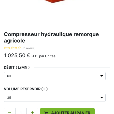
Compresseur hydraulique remorque
agricole
(0 review)
1 025,50
€
par
Unités
H.T.
DÉBIT ( L/MN )
VOLUME RÉSERVOIR ( L )
AJOUTER AU PANIER